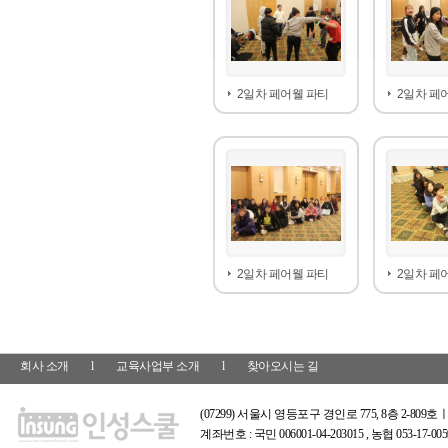
2일차 페어웰 파티
2일차 페
2일차 페어웰 파티
2일차 페
회사 소개
l
교육사업부 소개
l
찾아오시는 길
(07299) 서울시 영등포구 경인로 775, 8층 2-809호ㅣ
계좌번호 : 국민 006001-04-203015 , 농협 053-17